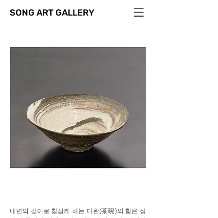
SONG ART GALLERY
내면의 깊이로 침잠케 하는 다완(茶碗)의 힘은 정