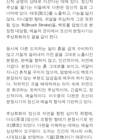
신적 공명의 상태로 이끈다는 데에 있다. 정신적
추상을 즐기는 이들에게 다완은 정신적 질료 그
너머에 있다. 태토(胎土)를 노출하고, 기능을 잃지
않되, 미니멀한 형태, 귀얄을 무심하게 그은 듯한
힘 있는 획(Brush Stroke)들, 백토를 덤벙으로 분
장한 대담함, 예술적 견지에서 조선의 분청사기는
추상회화와도 결을 같이 한다.
동시에 다른 도자와는 달리 흙을 곱게 수비하지
않고 거칠게 걸러내어 거친 결을 그대로 노출시킨
분청은, 완벽을 향하지 않고, 인간적이며, 자연에
가깝다. 분청사기는 흙 그대로를 보이고, 귀얄이
지나간 흔적을 꾸미지 않으며, 덤벙에서도 백토가
분장되지 않는 부분도 담금질로 메우려 하지 않는
다. 작위적인 것을 배제하려는 의지 속에 자연으
로 회귀하는 듯하지만 추상적이며, 간결하고, 정
신적이며, 예술적이다. 이수종의 다완은 조선의
분청사기의 정신과 예술적 형식에 기반하고 있다.
추상회화의 정신과 자연을 향한 심미적 취향에,
다도(茶道)정신이 조형한 형태가 분청사기로 번
조(燔造) 되었다. 다완을 이해하는 데에는 예술적
상상력이 요구된다. 도자는 인간의 역사와 사회,
시대정신을 반영하는 기물(器物)이기 때문이다.