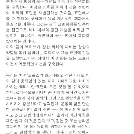
롬 안에서 형상의 모든 개념을 비워내는 전면회화
를 구축한다. 이것은 명확한 회화의 선을 정립하
여 회화의 표면을 재발견하는 것처럼, 표면에서
볼 때 형태와 구체화된 색을 제시하며 회화처럼
물질성을 이룬다. 그것은 결국 표면회화를 입증하
는 접근으로 회화 내부의 공간 개념을 비워낸 구
상이며, 활동적인 표면처럼 공간 안에서 회화를
발견하는 것이다.
이와 같이 액티브가 강한 회화의 대비는 강함과
약함을 통해 움직이는 회화로서 그들 표면에 진동
을 표현하고 이런 점에서 이 회화는 모든 오브제
이전에 역동적인 시선을 구축한다.
우리는 ’마야코프스키 초상 No 2’ 작품에서도 이
와 같이 움직임이 있는, 마치 키네틱크한 회화가
가지는 액티브한 표면의 모든 것을 볼 수 있어야
한다. 결과적으로 키네티즘 자체가 목적인 것처럼
보여지는데 다시 말해서 그것으로 관람객을 만족
시키기에 충분하다고 생각된다. 운동의 힘은 단순
한 표면을 너머 멀리 주변 공간에 확산되어 둘러
싸고 있고 관람객에게 하나의 효과가 아닌 체험을
제안 한다: 이 것은 단지 보고, 잡는 것 또는 놀라운
효과만이 아니라 유희의 경험과 신체의 움직임,
그리고 관람객의 눈 뿐만이 아니라 전체 안에서