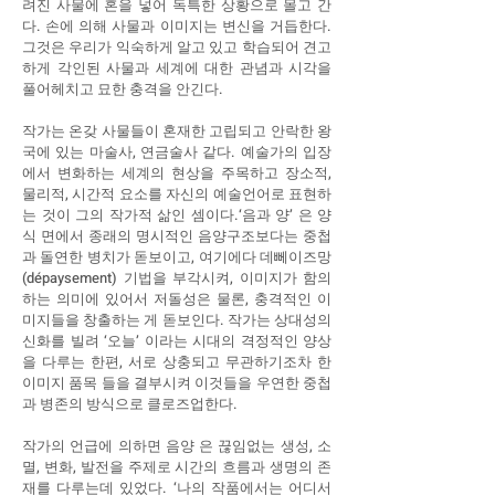
려진 사물에 혼을 넣어 독특한 상황으로 몰고 간
다. 손에 의해 사물과 이미지는 변신을 거듭한다.
그것은 우리가 익숙하게 알고 있고 학습되어 견고
하게 각인된 사물과 세계에 대한 관념과 시각을
풀어헤치고 묘한 충격을 안긴다.
작가는 온갖 사물들이 혼재한 고립되고 안락한 왕
국에 있는 마술사, 연금술사 같다. 예술가의 입장
에서 변화하는 세계의 현상을 주목하고 장소적,
물리적, 시간적 요소를 자신의 예술언어로 표현하
는 것이 그의 작가적 삶인 셈이다.‘음과 양’ 은 양
식 면에서 종래의 명시적인 음양구조보다는 중첩
과 돌연한 병치가 돋보이고, 여기에다 데뻬이즈망
(dépaysement) 기법을 부각시켜, 이미지가 함의
하는 의미에 있어서 저돌성은 물론, 충격적인 이
미지들을 창출하는 게 돋보인다. 작가는 상대성의
신화를 빌려 ‘오늘’ 이라는 시대의 격정적인 양상
을 다루는 한편, 서로 상충되고 무관하기조차 한
이미지 품목 들을 결부시켜 이것들을 우연한 중첩
과 병존의 방식으로 클로즈업한다.
작가의 언급에 의하면 음양 은 끊임없는 생성, 소
멸, 변화, 발전을 주제로 시간의 흐름과 생명의 존
재를 다루는데 있었다. ‘나의 작품에서는 어디서