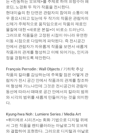
는 <진동하는 오브제>를 주제로 하여 프랑수아 패
로딘, 노경화 두 작가 작품을 전시한다.
현대미술의 한 단면은 관람자의 참여와 소통이 매
우 중요시되고 있는데 두 작가의 작품은 관람자의
신체가 주체적으로 움직임으로서 작품의 재료인
물질에 대한 <새로운 본질>이 비로소 드러난다.
그러므로 작품들은 고정된 시점이 아니라 유연한
이동 시점으로 다양하게 파악된다. 즉 전시공간
안에서 관람자가 자유롭게 작품을 보면서 새롭게
작품과의 관계를 형성하고 이해 되어가는, 인지과
정을 경험하도록 제안한다.
François Perrodin : Wall Objects / 기하학 추상
작품의 칼라를 감상하는데 주목할 점은 어떻게 관
람자가 전시 공간 안에서 작품과의 관계를 창조하
며 형성해 가느냐인데 그것은 전시공간의 관람자
동선에 따라서 때때로 공간 안에서의 칼라의 범위
와 시각의 범위를 새롭게 만들어가는 것을 의미한
다.
Kyung-hwa Noh : Lumiere Series / Media Art
<뤼미에르 시리즈>는 회화 기법으로 디지털 위에
서 그린 작품을 렌티큘러라는 아날로그적 오브제
와 결합하여 표현한다. 그러므로 디지털과 아날로