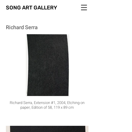
SONG ART GALLERY
Richard Serra
Richard Serra, Extension #1, 2004, Etching on
paper, Edition of 58, 119 x 89 cm