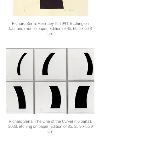
Richard Serra, Heimaey III, 1991, Etching on
fabriano murillo paper, Edition of 45, 60.6 x 60.3
cm
Richard Serra, The Line of the Curve(in 6 parts),
2003, etching on paper, Edition of 35, 55.9 x 55.9
cm