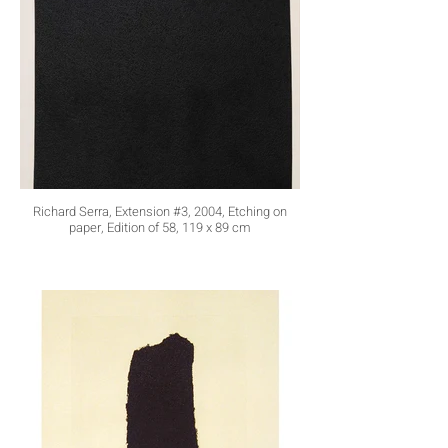
Richard Serra, Extension #3, 2004, Etching on
paper, Edition of 58, 119 x 89 cm